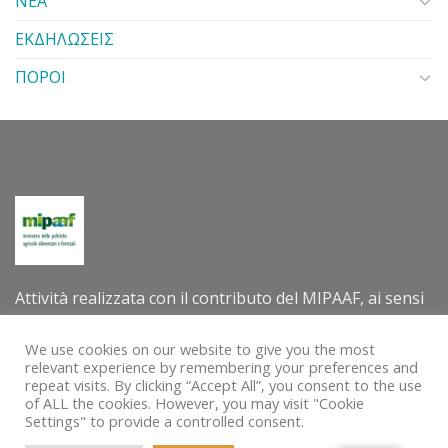
ΝΕΑ
ΕΚΔΗΛΩΣΕΙΣ
ΠΟΡΟΙ
Attività realizzata con il contributo del MIPAAF, ai sensi
del decreto direttoriale n. 305202 dell’8 luglio 2022 –
Criteri e modalità per la concessione di contributi per la
We use cookies on our website to give you the most
relevant experience by remembering your preferences and
valorizzazione internazionale delle tradizioni e delle
repeat visits. By clicking “Accept All”, you consent to the use
pratiche agro-alimentari e agro-silvo-pastorali quali
of ALL the cookies. However, you may visit "Cookie
Settings" to provide a controlled consent.
patrimoni immateriali dell’umanità dell’UNESCO.