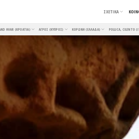
ΣΧΕΤΙΚΑ
ΚΟΙΝ
AND HVAR (ΚΡΟΑΤΊΑ)
ΑΓΡΌΣ (ΚΎΠΡΟΣ)
ΚΟΡΏΝΗ (ΕΛΛΆΔΑ)
POLLICA, CILENTO (Ι