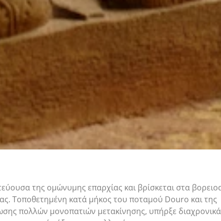
τεύουσα της ομώνυμης επαρχίας και βρίσκεται στα βορειο
ίας. Τοποθετημένη κατά μήκος του ποταμού Douro και της
σης πολλών μονοπατιών μετακίνησης, υπήρξε διαχρονικά