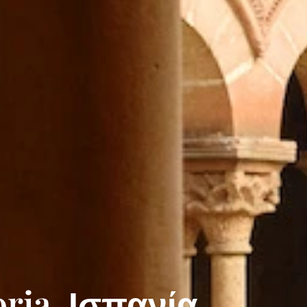
oria, Ισπανία