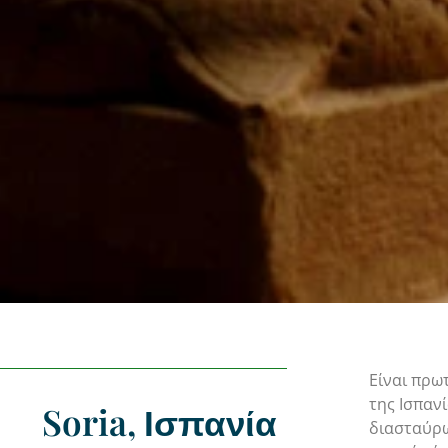
Είναι πρω
της Ισπαν
Soria, Ισπανία
διασταύρω