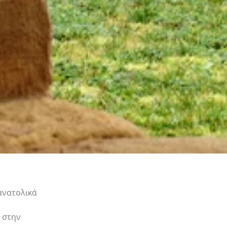
ανατολικά
 στην