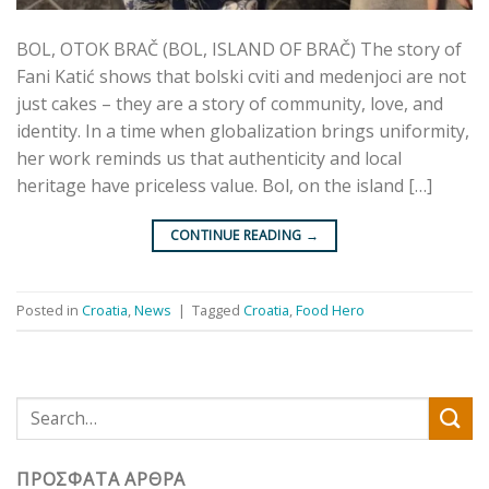
BOL, OTOK BRAČ (BOL, ISLAND OF BRAČ) The story of
Fani Katić shows that bolski cviti and medenjoci are not
just cakes – they are a story of community, love, and
identity. In a time when globalization brings uniformity,
her work reminds us that authenticity and local
heritage have priceless value. Bol, on the island […]
CONTINUE READING
→
Posted in
Croatia
,
News
|
Tagged
Croatia
,
Food Hero
ΠΡΌΣΦΑΤΑ ΆΡΘΡΑ