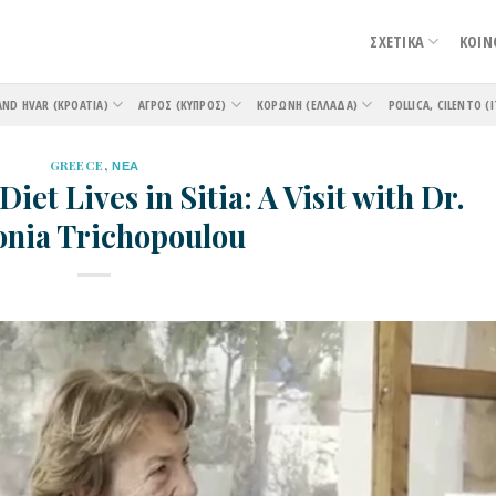
ΣΧΕΤΙΚΑ
ΚΟΙΝ
AND HVAR (ΚΡΟΑΤΊΑ)
ΑΓΡΌΣ (ΚΎΠΡΟΣ)
ΚΟΡΏΝΗ (ΕΛΛΆΔΑ)
POLLICA, CILENTO (Ι
GREECE
,
ΝΕΑ
et Lives in Sitia: A Visit with Dr.
onia Trichopoulou