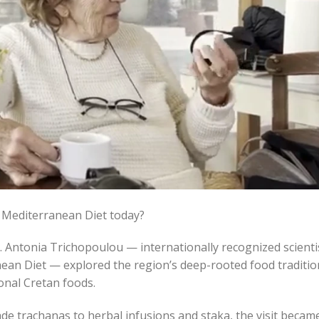
e Mediterranean Diet today?
Dr. Antonia Trichopoulou — internationally recognized scienti
ean Diet — explored the region’s deep-rooted food traditio
ional Cretan foods.
e trachanas to herbal infusions and staka, the visit becam