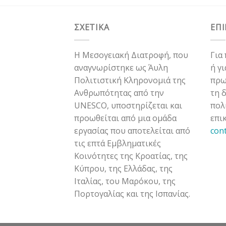
ΣΧΕΤΙΚΑ
ΕΠ
Η Μεσογειακή Διατροφή, που
Για
αναγνωρίστηκε ως Άυλη
ή γ
Πολιτιστική Κληρονομιά της
πρω
Ανθρωπότητας από την
τη 
UNESCO, υποστηρίζεται και
πολ
προωθείται από μια ομάδα
επι
εργασίας που αποτελείται από
con
τις επτά Εμβληματικές
Κοινότητες της Κροατίας, της
Κύπρου, της Ελλάδας, της
Ιταλίας, του Μαρόκου, της
Πορτογαλίας και της Ισπανίας.